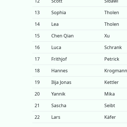
12
Scott
Sidawi
13
Sophia
Tholen
14
Lea
Tholen
15
Chen Qian
Xu
16
Luca
Schrank
17
Frithjof
Petrick
18
Hannes
Krogman
19
Ilija Jonas
Kettler
20
Yannik
Mika
21
Sascha
Seibt
22
Lars
Käfer