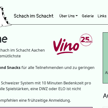
Schach im Schacht
Über Uns
Galerie
Links
ne
chach im Schacht Aachen
emütlichste
und Snacks
für alle Teilnehmenden und zu geringen
A
 Schweizer System mit 10 Minuten Bedenkzeit pro
 alle Spielstärken, eine DWZ oder ELO ist nicht
A
 empfehlen eine frühzeitige Anmeldung.