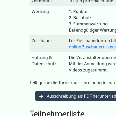
Zeitmodus
10 Min pro Spieler und 
Wertung
1. Punkte
2. Buchholz
3. Summenwertung
Bei endgültiger Wertun
Zuschauer
Für Zuschauerkarten bi
online Zuschauerticket
Haftung &
Die Veranstalter übern
Datenschutz
Mit der Anmeldung wird 
Videos zugestimmt.
Teilt gerne die Turnierausschreibung in eu
Ausschreibung als PDF herunterla
Teilnehmerliste