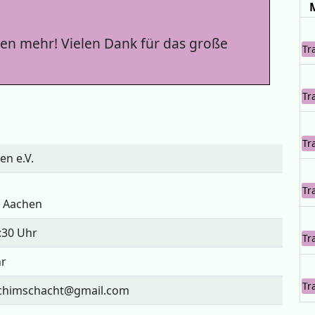
en mehr! Vielen Dank für das große
Tr
Tr
Tr
en e.V.
Tr
0 Aachen
:30 Uhr
Tr
hr
Tr
achimschacht@gmail.com