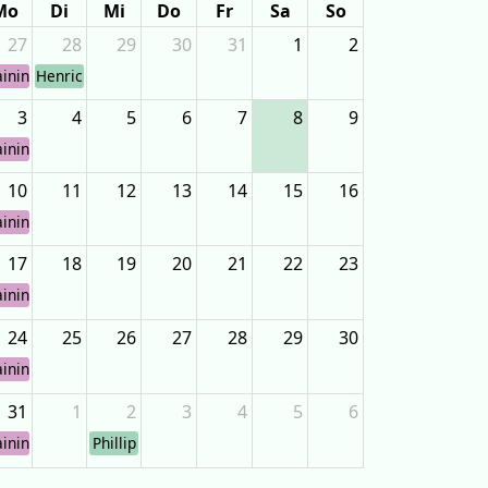
Mo
Di
Mi
Do
Fr
Sa
So
27
28
29
30
31
1
2
aining
Henric
3
4
5
6
7
8
9
aining
10
11
12
13
14
15
16
aining
17
18
19
20
21
22
23
aining
24
25
26
27
28
29
30
aining
31
1
2
3
4
5
6
aining
Phillip