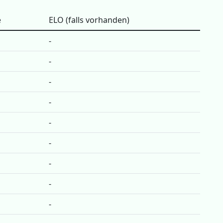
e
ELO (falls vorhanden)
-
-
-
-
-
-
-
-
-