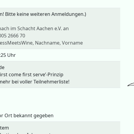
! Bitte keine weiteren Anmeldungen.)
ach im Schacht Aachen e.V. an
005 2666 70
essMeetsWine, Nachname, Vorname
:25 Uhr
de
st come first serve’-Prinzip
ehr bei voller Teilnehmerliste!
or Ort bekannt gegeben
stem